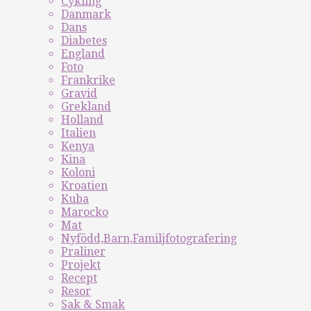
Cykling
Danmark
Dans
Diabetes
England
Foto
Frankrike
Gravid
Grekland
Holland
Italien
Kenya
Kina
Koloni
Kroatien
Kuba
Marocko
Mat
Nyfödd,Barn,Familjfotografering
Praliner
Projekt
Recept
Resor
Sak & Smak