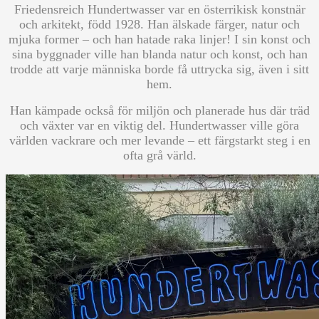
Friedensreich Hundertwasser var en österrikisk konstnär
och arkitekt, född 1928. Han älskade färger, natur och
mjuka former – och han hatade raka linjer! I sin konst och
sina byggnader ville han blanda natur och konst, och han
trodde att varje människa borde få uttrycka sig, även i sitt
hem.
Han kämpade också för miljön och planerade hus där träd
och växter var en viktig del. Hundertwasser ville göra
världen vackrare och mer levande – ett färgstarkt steg i en
ofta grå värld.