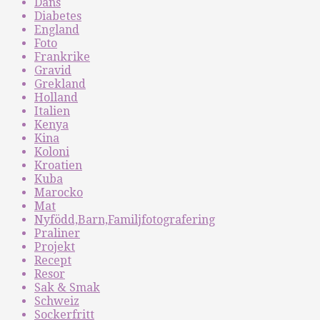
Dans
Diabetes
England
Foto
Frankrike
Gravid
Grekland
Holland
Italien
Kenya
Kina
Koloni
Kroatien
Kuba
Marocko
Mat
Nyfödd,Barn,Familjfotografering
Praliner
Projekt
Recept
Resor
Sak & Smak
Schweiz
Sockerfritt