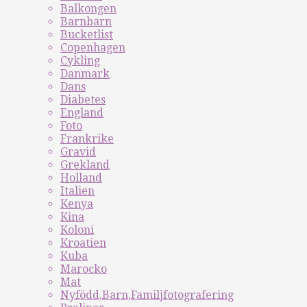
Balkongen
Barnbarn
Bucketlist
Copenhagen
Cykling
Danmark
Dans
Diabetes
England
Foto
Frankrike
Gravid
Grekland
Holland
Italien
Kenya
Kina
Koloni
Kroatien
Kuba
Marocko
Mat
Nyfödd,Barn,Familjfotografering