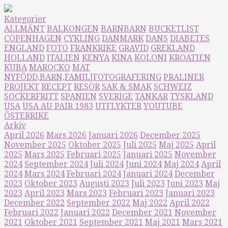
Kategorier
ALLMÄNT
BALKONGEN
BARNBARN
BUCKETLIST
COPENHAGEN
CYKLING
DANMARK
DANS
DIABETES
ENGLAND
FOTO
FRANKRIKE
GRAVID
GREKLAND
HOLLAND
ITALIEN
KENYA
KINA
KOLONI
KROATIEN
KUBA
MAROCKO
MAT
NYFÖDD,BARN,FAMILJFOTOGRAFERING
PRALINER
PROJEKT
RECEPT
RESOR
SAK & SMAK
SCHWEIZ
SOCKERFRITT
SPANIEN
SVERIGE
TANKAR
TYSKLAND
USA
USA AU PAIR 1983
UTFLYKTER
YOUTUBE
ÖSTERRIKE
Arkiv
April 2026
Mars 2026
Januari 2026
December 2025
November 2025
Oktober 2025
Juli 2025
Maj 2025
April
2025
Mars 2025
Februari 2025
Januari 2025
November
2024
September 2024
Juli 2024
Juni 2024
Maj 2024
April
2024
Mars 2024
Februari 2024
Januari 2024
December
2023
Oktober 2023
Augusti 2023
Juli 2023
Juni 2023
Maj
2023
April 2023
Mars 2023
Februari 2023
Januari 2023
December 2022
September 2022
Maj 2022
April 2022
Februari 2022
Januari 2022
December 2021
November
2021
Oktober 2021
September 2021
Maj 2021
Mars 2021