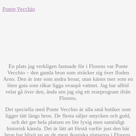
Ponte Vecchio
En plats jag verkligen fastnade för i Florens var Ponte
Vecchio – den gamla bron som sträcker sig över floden
Arno. Den är inte som andra broar, utan känns mer som en
liten gata som råkar ligga ovanpå vattnet. Jag har alltid
velat gå över den, ända sen jag sög ett reseprogram ifrån
Florens.
Det speciella med Ponte Vecchio är alla små butiker som
ligger tätt längs bron. De flesta säljer smycken och guld,
och det ger hela platsen en lite lyxig men samtidigt
historisk känsla. Det är lätt att förstå varför just den här
bron har blivit en av de mest ikoniska platserna i Florens.