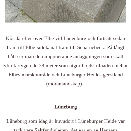
Kör därefter över Elbe vid Lauenburg och fortsätt sedan
fram till Elbe-sidokanal fram till Scharnebeck. På långt
håll ser man den imponerande anläggningen som skall
lyfta fartygen de 38 meter som utgör höjdskillnaden mellan
Elbes marskområde och Lüneburger Heides geestland
(moränlandskap).
Lüneburg
Lüneburg som idag är huvudort i Lüneburger Heide var
tack vare Saltfyndigheten, det var en av Hansans