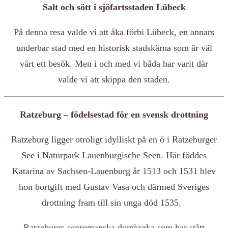
Salt och sött i sjöfartsstaden Lübeck
På denna resa valde vi att åka förbi Lübeck, en annars
underbar stad med en historisk stadskärna som är väl
värt ett besök. Men i och med vi båda har varit där
valde vi att skippa den staden.
Ratzeburg – födelsestad för en svensk drottning
Ratzeburg ligger otroligt idylliskt på en ö i Ratzeburger
See i Naturpark Lauenburgische Seen. Här föddes
Katarina av Sachsen-Lauenburg år 1513 och 1531 blev
hon bortgift med Gustav Vasa och därmed Sveriges
drottning fram till sin unga död 1535.
Ratzeburgs senromanska domkyrka som har stått