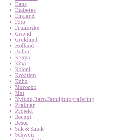
Dans
Diabetes
England
Foto
Frankrike
Gravid
Grekland
Holland
Italien
Kenya
Kina
Koloni
Kroatien
Kuba
Marocko
Mat
Nyfödd,Barn,Familjfotografering
Praliner
Projekt
Recept
Resor
Sak & Smak
Schweiz