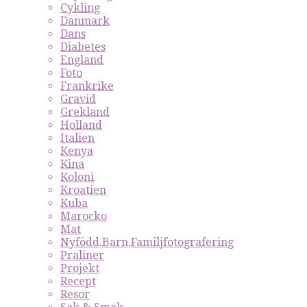
Cykling
Danmark
Dans
Diabetes
England
Foto
Frankrike
Gravid
Grekland
Holland
Italien
Kenya
Kina
Koloni
Kroatien
Kuba
Marocko
Mat
Nyfödd,Barn,Familjfotografering
Praliner
Projekt
Recept
Resor