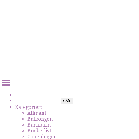
Kategorier:
Allmänt
Balkongen
Barnbarn
Bucketlist
Copenhagen