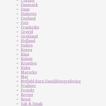
Cykling
Danmark
Dans
Diabetes
England
Foto
Frankrike
Gravid
Grekland
Holland
Italien
Kenya
Kina
Koloni
Kroatien
Kuba
Marocko
Mat
Nyfödd,Barn,Familjfotografering
Praliner
Projekt
Recept
Resor
Sak & Smak