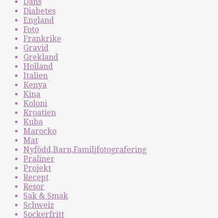
Dans
Diabetes
England
Foto
Frankrike
Gravid
Grekland
Holland
Italien
Kenya
Kina
Koloni
Kroatien
Kuba
Marocko
Mat
Nyfödd,Barn,Familjfotografering
Praliner
Projekt
Recept
Resor
Sak & Smak
Schweiz
Sockerfritt