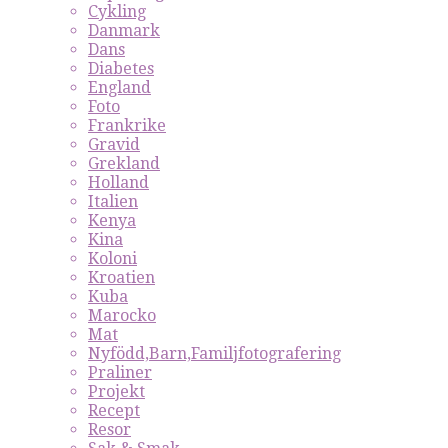
Cykling
Danmark
Dans
Diabetes
England
Foto
Frankrike
Gravid
Grekland
Holland
Italien
Kenya
Kina
Koloni
Kroatien
Kuba
Marocko
Mat
Nyfödd,Barn,Familjfotografering
Praliner
Projekt
Recept
Resor