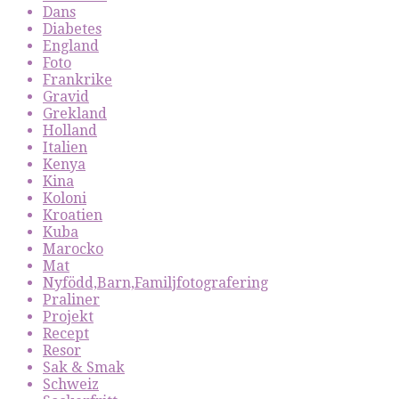
Dans
Diabetes
England
Foto
Frankrike
Gravid
Grekland
Holland
Italien
Kenya
Kina
Koloni
Kroatien
Kuba
Marocko
Mat
Nyfödd,Barn,Familjfotografering
Praliner
Projekt
Recept
Resor
Sak & Smak
Schweiz