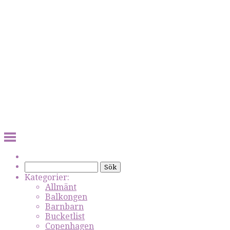
Kategorier:
Allmänt
Balkongen
Barnbarn
Bucketlist
Copenhagen