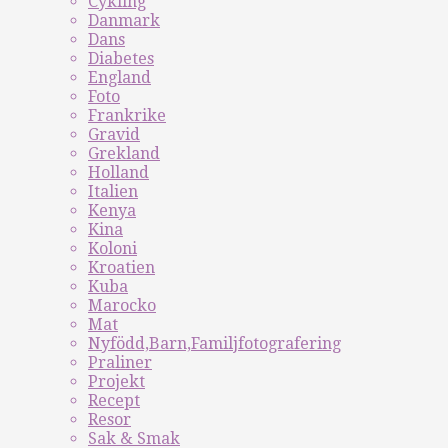
Cykling
Danmark
Dans
Diabetes
England
Foto
Frankrike
Gravid
Grekland
Holland
Italien
Kenya
Kina
Koloni
Kroatien
Kuba
Marocko
Mat
Nyfödd,Barn,Familjfotografering
Praliner
Projekt
Recept
Resor
Sak & Smak