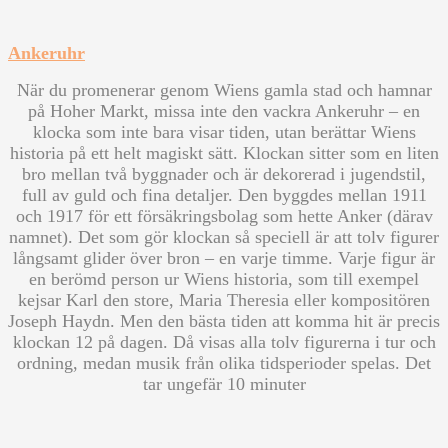
Ankeruhr
När du promenerar genom Wiens gamla stad och hamnar
på Hoher Markt, missa inte den vackra Ankeruhr – en
klocka som inte bara visar tiden, utan berättar Wiens
historia på ett helt magiskt sätt. Klockan sitter som en liten
bro mellan två byggnader och är dekorerad i jugendstil,
full av guld och fina detaljer. Den byggdes mellan 1911
och 1917 för ett försäkringsbolag som hette Anker (därav
namnet). Det som gör klockan så speciell är att tolv figurer
långsamt glider över bron – en varje timme. Varje figur är
en berömd person ur Wiens historia, som till exempel
kejsar Karl den store, Maria Theresia eller kompositören
Joseph Haydn. Men den bästa tiden att komma hit är precis
klockan 12 på dagen. Då visas alla tolv figurerna i tur och
ordning, medan musik från olika tidsperioder spelas. Det
tar ungefär 10 minuter