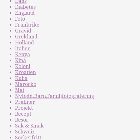
Dans
Diabetes
England
Foto
Frankrike
Gravid
Grekland
Holland
Italien
Kenya
Kina
Koloni
Kroatien
Kuba
Marocko
Mat
Nyfödd,Barn,Familjfotografering
Praliner
Projekt
Recept
Resor
Sak & Smak
Schweiz
Sockerfritt