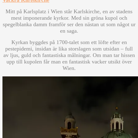
Mitt på Karlsplatz i Wien står Karlskirche, en av stadens
mest imponerande kyrkor. Med sin gröna kupol och
spegelblanka damm framför ser den nästan ut som något ur
en saga.
Kyrkan byggdes på 1700-talet som ett löfte efter en
pestepidemi, insidan är lika storslagen som utsidan – full
av ljus, guld och fantastiska målningar. Om man tar hissen
upp till kupolen får man en fantastisk vacker utsikt över
Wien.