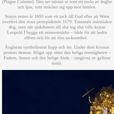
(Plague Column). Den ser nästan ut som ett moln av änglar
och ljus, som sträcker sig upp mot himlen.
Statyn restes år 1693 som ett tack till Gud efter att Wien
överlevt den stora pestepidemin 1679. Tusentals människor
dog, men när sjukdomen till slut tog slut ville kejsar
Leopold I bygga ett minnesmärke – både för att hedra
offren och för att visa tacksamhet.
Änglarna symboliserar hopp och tro. Under dem krossas
pestens demon. Högst upp sitter den heliga treenigheten –
Fadern, Sonen och den helige Ande – omgivna av gyllene
moln.