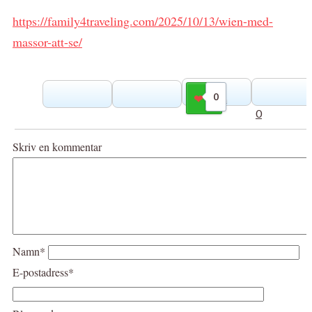
https://family4traveling.com/2025/10/13/wien-med-
massor-att-se/
0
Gilla
0
Skriv en kommentar
Namn*
E-postadress*