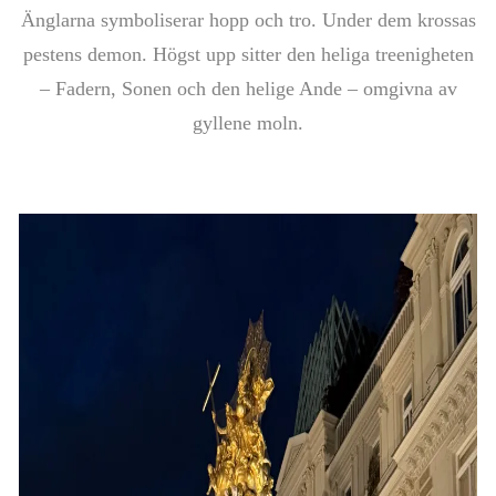
Änglarna symboliserar hopp och tro. Under dem krossas
pestens demon. Högst upp sitter den heliga treenigheten
– Fadern, Sonen och den helige Ande – omgivna av
gyllene moln.