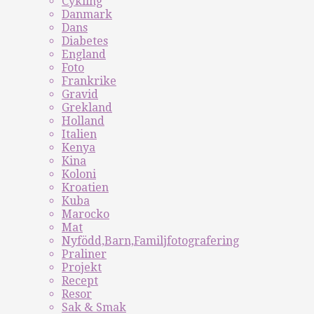
Cykling
Danmark
Dans
Diabetes
England
Foto
Frankrike
Gravid
Grekland
Holland
Italien
Kenya
Kina
Koloni
Kroatien
Kuba
Marocko
Mat
Nyfödd,Barn,Familjfotografering
Praliner
Projekt
Recept
Resor
Sak & Smak