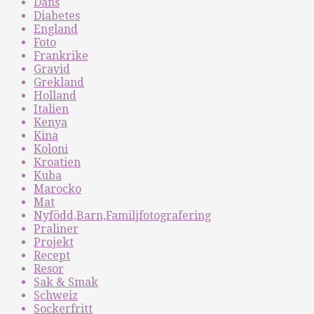
Dans
Diabetes
England
Foto
Frankrike
Gravid
Grekland
Holland
Italien
Kenya
Kina
Koloni
Kroatien
Kuba
Marocko
Mat
Nyfödd,Barn,Familjfotografering
Praliner
Projekt
Recept
Resor
Sak & Smak
Schweiz
Sockerfritt