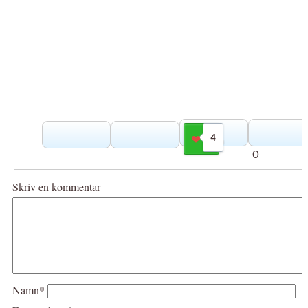
4
Gilla
0
Skriv en kommentar
Namn*