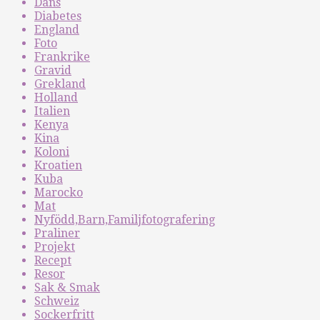
Dans
Diabetes
England
Foto
Frankrike
Gravid
Grekland
Holland
Italien
Kenya
Kina
Koloni
Kroatien
Kuba
Marocko
Mat
Nyfödd,Barn,Familjfotografering
Praliner
Projekt
Recept
Resor
Sak & Smak
Schweiz
Sockerfritt