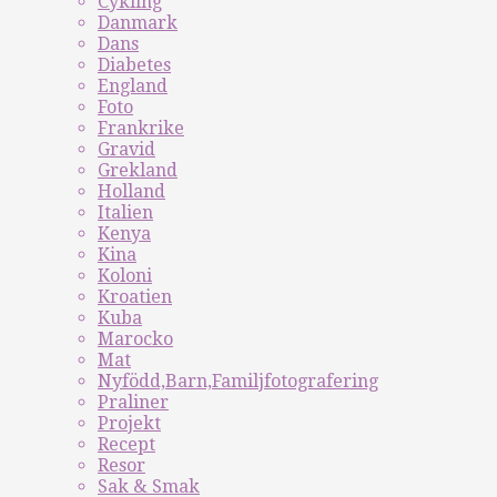
Cykling
Danmark
Dans
Diabetes
England
Foto
Frankrike
Gravid
Grekland
Holland
Italien
Kenya
Kina
Koloni
Kroatien
Kuba
Marocko
Mat
Nyfödd,Barn,Familjfotografering
Praliner
Projekt
Recept
Resor
Sak & Smak