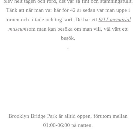
blev helt tagen och rörd, det var så fint och stämningsfullt.
Tänk att när man var här för 42 år sedan var man uppe i
9/11 memorial
tornen och tittade och tog kort. De har ett
museum
som man kan besöka om man vill, väl värt ett
besök.
.
Brooklyn Bridge Park är alltid öppen, förutom mellan
01:00-06:00 på natten.