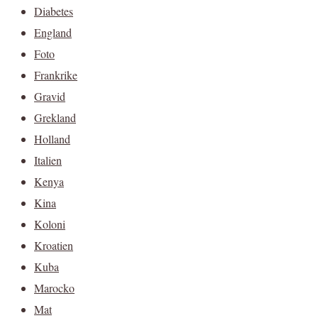
Diabetes
England
Foto
Frankrike
Gravid
Grekland
Holland
Italien
Kenya
Kina
Koloni
Kroatien
Kuba
Marocko
Mat