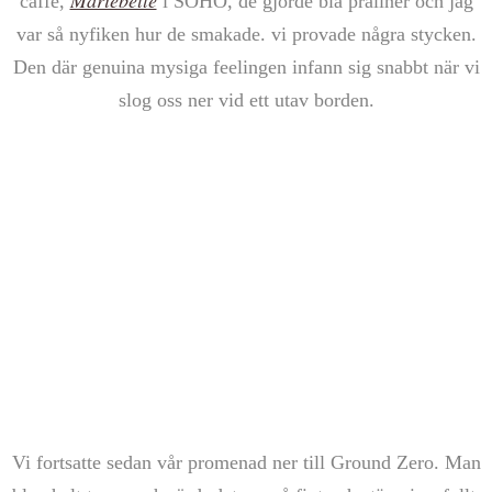
caffé,
i SOHO, de gjorde bla praliner och jag
var så nyfiken hur de smakade. vi provade några stycken.
Den där genuina mysiga feelingen infann sig snabbt när vi
slog oss ner vid ett utav borden.
Vi fortsatte sedan vår promenad ner till Ground Zero. Man